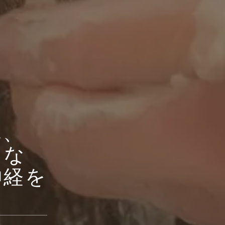
れ、
うな
神経を