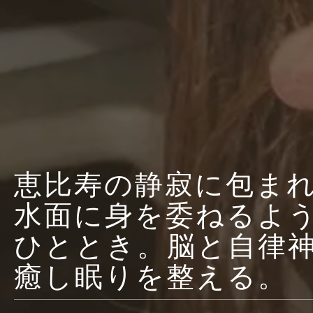
恵比寿の静寂に包ま
水面に身を委ねるよ
ひととき。脳と自律
癒し眠りを整える。