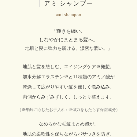
|
アミ シャンプー
|
ami shampoo
「輝きを纏い、
しなやかにまとまる髪へ。
地肌と髪に弾力を届ける、濃密な潤い。」
地肌と髪を慈しむ、エイジングケア※発想。
加水分解エラスチン※と11種類のアミノ酸が
乾燥して広がりやすい髪を優しく包み込み、
内側からみずみずしく、しっとり整えます。
（※年齢に応じたお手入れ / ※弾力をもたらす保湿成分）
なめらかな毛髪まとめ泡が、
地肌の柔軟性を保ちながらパサつきを防ぎ、