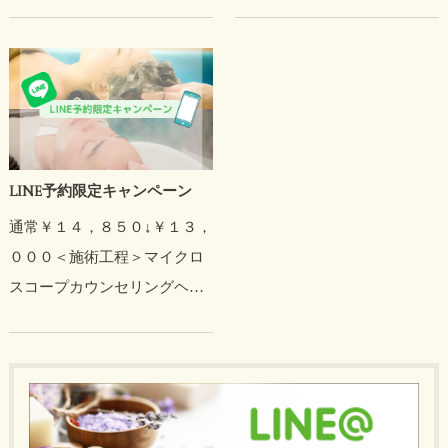
￥１５，３００ペア割・・・
￥１４，８００平日割・・・
￥１４，８００＜施術工程＞
カウンセリングマイクロスコ
ープ診断…
LINE予約限定キャンペーン
通常￥１４，８５０↓￥１３，
０００＜施術工程＞マイクロ
スコープカウンセリングヘッ
ドバス 泥パック頭皮マッサー
ジデトックスシャンプー炭酸
泉漢方ミストスチームパック
デコルテマッサージ生薬配合
頭皮…