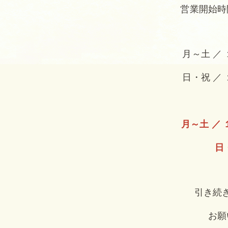
営業開始時
月～土 ／
日・祝 ／
月～土 ／
日
引き続
お願